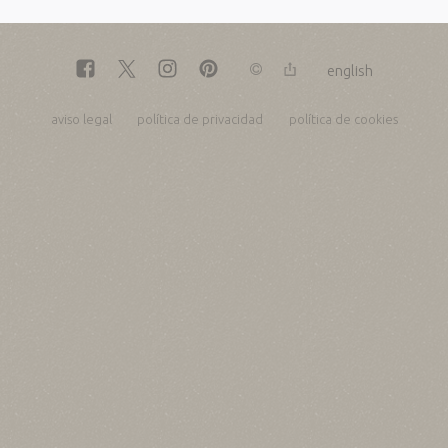
english
aviso legal
política de privacidad
política de cookies